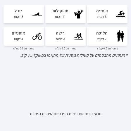
שחייה
משקולות
יוגה
6
דקות
11
דקות
8
דקות
הליכה
ריצה
אופניים
7
דקות
3
דקות
4
דקות
במהירות: 6.5 קמ"ש
במהירות: 9.5 קמ"ש
במהירות: 20 קמ"ש
* הנתונים מתבססים על פעילות גופנית של מתאמן במשקל
75
ק"ג.
תנאי שימוש
מדיניות הפרטיות
הצהרת נגישות