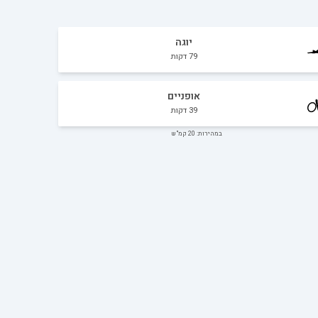
יוגה
79
דקות
אופניים
39
דקות
במהירות: 20 קמ"ש