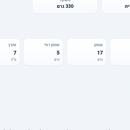
ית
330
גרם
שומן
שומן רווי
נתרן
7
5
17
גרם
גרם
מ"ג