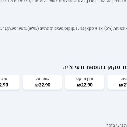
החיסון של הגוף. כמו כן, זה גם עשוי לעזור בשמירה על משקל בריא וניהול שלטון 
ר פקאן בתוספת זרעי צ'יה
נית
עדן מרקט
שופרסל
טיב 
2.90
₪22.90
₪22.90
₪21
 זרעי צ'יה
?