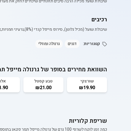
שיבולת שועל מכילה הרבה סיבים תזונתיים שיכולים לחזק את מערכת 
רכיבים
שיבולת שועל (מכיל גלוטן), סירופ מייפל קנדי (8%),גרעיני חמניות,אוכמניות (5%) ,אגוזי פקאן (5%) ,קוקוס,סיבים תזונתיים (עולש) גרעיני פשתן,זרעי צ'יה,שומשום מלא,ממתיק:מונק פרוט
קטגוריות:
דגנים
גרנולה ומוזלי
השוואת מחירים בסופר של
גרנולה מייפל תמ
שורצקי
טבע קסטל
אלו
.90
₪21.00
₪19.90
שריפת קלוריות
כמה זמן לוקח לשרוף 100 גרם של
גרנולה מייפל תמר פקאן בתוספת