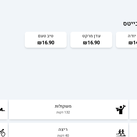
ייטס
יודה
עדן מרקט
טיב טעם
₪16.90
₪16.90
₪14
משקולות
132
דקות
ריצה
40
דקות