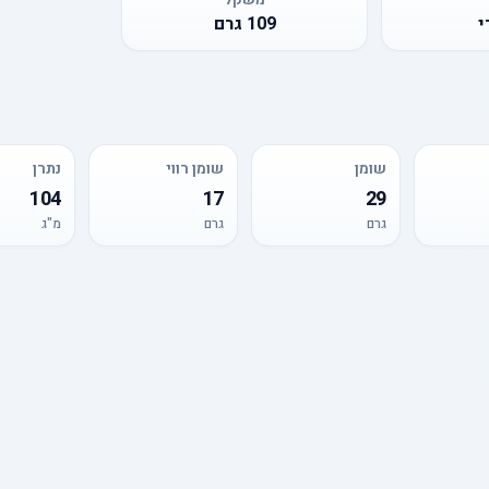
י
109
גרם
שומן
שומן רווי
נתרן
104
17
29
גרם
גרם
מ"ג