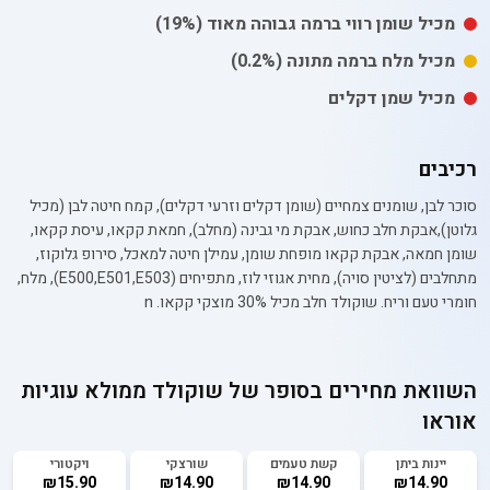
מכיל
שומן רווי
ברמה גבוהה מאוד
(19%)
מכיל
מלח
ברמה מתונה
(0.2%)
מכיל שמן דקלים
רכיבים
סוכר לבן, שומנים צמחיים (שומן דקלים וזרעי דקלים), קמח חיטה לבן (מכיל
גלוטן),אבקת חלב כחוש, אבקת מי גבינה (מחלב), חמאת קקאו, עיסת קקאו,
שומן חמאה, אבקת קקאו מופחת שומן, עמילן חיטה למאכל, סירופ גלוקוז,
מתחלבים (לציטין סויה), מחית אגוזי לוז, מתפיחים (E500,E501,E503), מלח,
חומרי טעם וריח. שוקולד חלב מכיל 30% מוצקי קקאו. n
השוואת מחירים בסופר של
שוקולד ממולא עוגיות
אוראו
יינות ביתן
קשת טעמים
שורצקי
ויקטורי
₪15.90
₪14.90
₪14.90
₪14.90