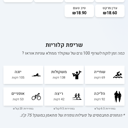
עדן מרקט
טיב טעם
₪18.90
₪18.60
שריפת קלוריות
כמה זמן לוקח לשרוף 100 גרם של
שוקולד ממולא עוגיות אוראו
?
שחייה
משקולות
יוגה
69
דקות
138
דקות
105
דקות
הליכה
ריצה
אופניים
92
דקות
42
דקות
53
דקות
במהירות: 6.5 קמ"ש
במהירות: 9.5 קמ"ש
במהירות: 20 קמ"ש
* הנתונים מתבססים על פעילות גופנית של מתאמן במשקל
75
ק"ג.