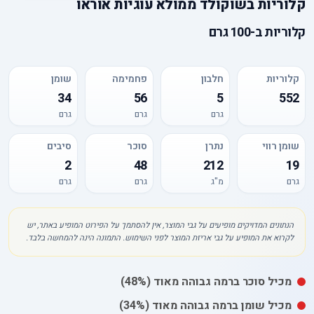
קלוריות
ב
שוקולד ממולא עוגיות אוראו
קלוריות
ב-
100 גרם
קלוריות
חלבון
פחמימה
שומן
34
56
5
552
גרם
גרם
גרם
שומן רווי
נתרן
סוכר
סיבים
2
48
212
19
גרם
מ"ג
גרם
גרם
הנתונים המדויקים מופיעים על גבי המוצר, אין להסתמך על הפירוט המופיע באתר, יש
לקרוא את המופיע על גבי אריזת המוצר לפני השימוש. התמונה הינה להמחשה בלבד.
מכיל
סוכר
ברמה גבוהה מאוד
(48%)
מכיל
שומן
ברמה גבוהה מאוד
(34%)