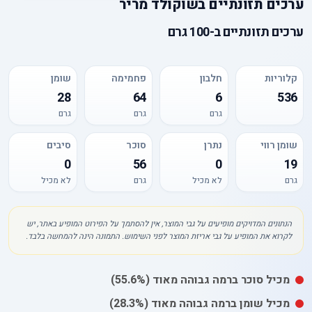
ערכים תזונתיים
ב
שוקולד מריר
ערכים תזונתיים
ב-
100 גרם
קלוריות
חלבון
פחמימה
שומן
28
64
6
536
גרם
גרם
גרם
שומן רווי
נתרן
סוכר
סיבים
0
56
0
19
גרם
לא מכיל
גרם
לא מכיל
הנתונים המדויקים מופיעים על גבי המוצר, אין להסתמך על הפירוט המופיע באתר, יש
לקרוא את המופיע על גבי אריזת המוצר לפני השימוש. התמונה הינה להמחשה בלבד.
מכיל
סוכר
ברמה גבוהה מאוד
(55.6%)
מכיל
שומן
ברמה גבוהה מאוד
(28.3%)