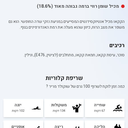
מכיל
שומן רווי
ברמה גבוהה מאוד
(18.6%)
הקקאו מכיל אנטיוקסידנטים המסייעים במניעת נזקי שדה החופשי. הוא גם
משפר את מצב הרוח, כיוון שהוא מעלה את רמת האנדורפינים בגוף.
רכיבים
סוכר, עיסת קקאו, חמאת קקאו, מתחלבים (לציטין, E476), ונילין.
שריפת קלוריות
כמה זמן לוקח לשרוף 100 גרם של
שוקולד מריר
?
שחייה
משקולות
יוגה
67
דקות
134
דקות
102
דקות
הליכה
ריצה
אופניים