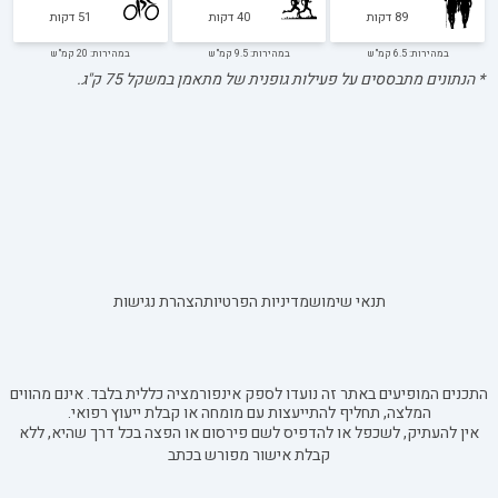
89
דקות
40
דקות
51
דקות
במהירות: 6.5 קמ"ש
במהירות: 9.5 קמ"ש
במהירות: 20 קמ"ש
* הנתונים מתבססים על פעילות גופנית של מתאמן במשקל
75
ק"ג.
תנאי שימוש
מדיניות הפרטיות
הצהרת נגישות
התכנים המופיעים באתר זה נועדו לספק אינפורמציה כללית בלבד. אינם מהווים
המלצה, תחליף להתייעצות עם מומחה או קבלת ייעוץ רפואי.
אין להעתיק, לשכפל או להדפיס לשם פירסום או הפצה בכל דרך שהיא, ללא
קבלת אישור מפורש בכתב