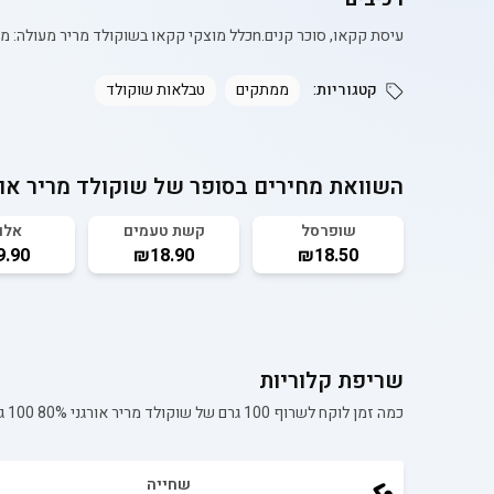
עיסת קקאו, סוכר קנים.nכלל מוצקי קקאו בשוקולד מריר מעולה: מינימוום 80%.n*רכיב ממוצא אורגני.
קטגוריות:
ממתקים
טבלאות שוקולד
השוואת מחירים בסופר של
שוקולד מריר אורגני 80% 100 גר` 
שופרסל
קשת טעמים
אלו
.90
₪18.90
₪18.50
שריפת קלוריות
כמה זמן לוקח לשרוף 100 גרם של
שוקולד מריר אורגני 80% 100 גר` הולי קקאו
שחייה