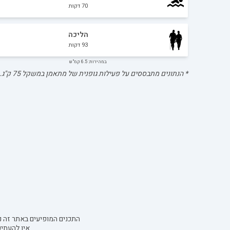
70
דקות
הליכה
93
דקות
במהירות: 6.5 קמ"ש
* הנתונים מתבססים על פעילות גופנית של מתאמן במשקל
75
ק"ג.
התכנים המופיעים באתר זה נו
אין להעתי