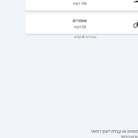
106
דקות
אופניים
53
דקות
במהירות: 20 קמ"ש
ומחה או קבלת ייעוץ רפואי.
ורש בכתב