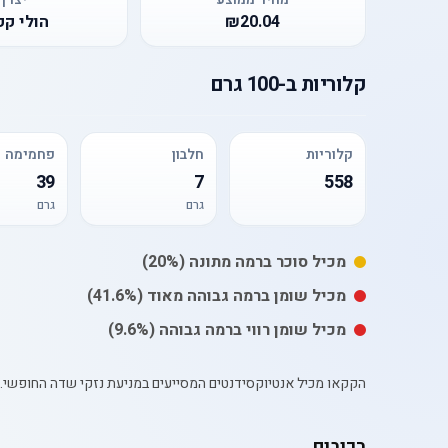
₪20.04
הולי קק
קלוריות
ב-
100 גרם
קלוריות
חלבון
פחמימה
39
7
558
גרם
גרם
מכיל
סוכר
ברמה מתונה
(20%)
מכיל
שומן
ברמה גבוהה מאוד
(41.6%)
מכיל
שומן רווי
ברמה גבוהה
(9.6%)
הקקאו מכיל אנטיוקסידנטים המסייעים במניעת נזקי שדה החופשי. ה
רכיבים