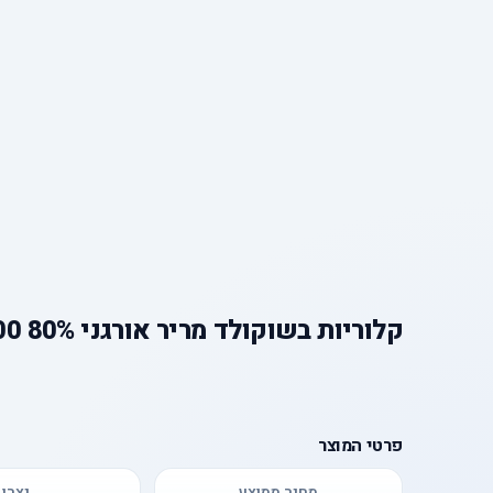
קלוריות
ב
שוקולד מריר אורגני 80% 100 גר` הולי קקאו
פרטי המוצר
מחיר ממוצע
יצרן