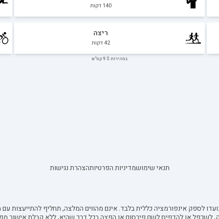
140
דקות
ריצה
42
דקות
במהירות: 9.5 קמ"ש
תנאי שימוש
מדיניות הפרטיות
הצהרת נגישות
עדו לספק אינפורמציה כללית בלבד. אינם מהווים המלצה, תחליף להתייעצות עם מ
ק, לשכפל או להדפיס לשם פירסום או הפצה בכל דרך שהיא, ללא קבלת אישור מפ