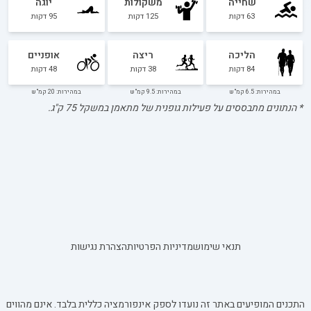
שחייה
משקולות
יוגה
63
דקות
125
דקות
95
דקות
הליכה
ריצה
אופניים
84
דקות
38
דקות
48
דקות
במהירות: 6.5 קמ"ש
במהירות: 9.5 קמ"ש
במהירות: 20 קמ"ש
* הנתונים מתבססים על פעילות גופנית של מתאמן במשקל
75
ק"ג.
תנאי שימוש
מדיניות הפרטיות
הצהרת נגישות
התכנים המופיעים באתר זה נועדו לספק אינפורמציה כללית בלבד. אינם מהווים