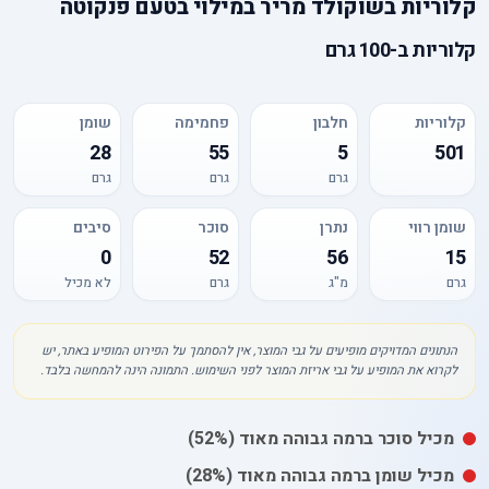
קלוריות
ב
שוקולד מריר במילוי בטעם פנקוטה
קלוריות
ב-
100 גרם
קלוריות
חלבון
פחמימה
שומן
28
55
5
501
גרם
גרם
גרם
שומן רווי
נתרן
סוכר
סיבים
0
52
56
15
גרם
מ"ג
גרם
לא מכיל
הנתונים המדויקים מופיעים על גבי המוצר, אין להסתמך על הפירוט המופיע באתר, יש
לקרוא את המופיע על גבי אריזת המוצר לפני השימוש. התמונה הינה להמחשה בלבד.
מכיל
סוכר
ברמה גבוהה מאוד
(52%)
מכיל
שומן
ברמה גבוהה מאוד
(28%)