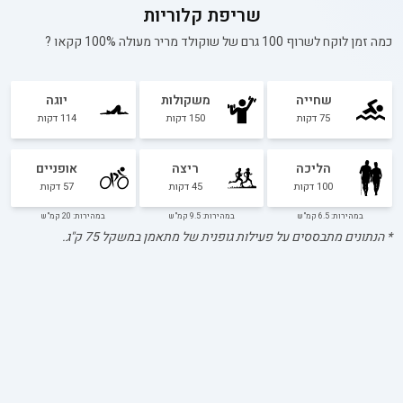
שריפת קלוריות
כמה זמן לוקח לשרוף 100 גרם של
שוקולד מריר מעולה 100% קקאו
?
שחייה
משקולות
יוגה
75
דקות
150
דקות
114
דקות
הליכה
ריצה
אופניים
100
דקות
45
דקות
57
דקות
במהירות: 6.5 קמ"ש
במהירות: 9.5 קמ"ש
במהירות: 20 קמ"ש
* הנתונים מתבססים על פעילות גופנית של מתאמן במשקל
75
ק"ג.