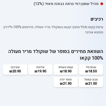
מכיל
שומן רווי
ברמה גבוהה מאוד
(12%)
רכיבים
עיסת קקאו.nכלל מוצקי קקאו בשוקולד מריר מעולה: מינימוום 100%.n*רכיב
ממוצא אורגני.
השוואת מחירים בסופר של
שוקולד מריר מעולה
100% קקאו
שופרסל
קשת טעמים
אלונית
שורצקי
₪20.90
₪19.90
₪18.90
₪18.50
טבע קסטל
סופר יודה
₪21.90
₪21.00