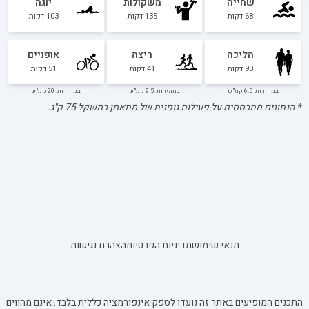
שחייה
משקולות
יוגה
68
דקות
135
דקות
103
דקות
הליכה
ריצה
אופניים
90
דקות
41
דקות
51
דקות
במהירות: 6.5 קמ"ש
במהירות: 9.5 קמ"ש
במהירות: 20 קמ"ש
* הנתונים מתבססים על פעילות גופנית של מתאמן במשקל
75
ק"ג.
תנאי שימוש
מדיניות הפרטיות
הצהרת נגישות
התכנים המופיעים באתר זה נועדו לספק אינפורמציה כללית בלבד. אינם מהווים