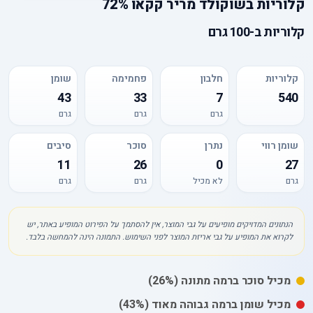
קלוריות
ב
שוקולד מריר קקאו 72%
קלוריות
ב-
100 גרם
קלוריות
חלבון
פחמימה
שומן
43
33
7
540
גרם
גרם
גרם
שומן רווי
נתרן
סוכר
סיבים
11
26
0
27
גרם
לא מכיל
גרם
גרם
הנתונים המדויקים מופיעים על גבי המוצר, אין להסתמך על הפירוט המופיע באתר, יש
לקרוא את המופיע על גבי אריזת המוצר לפני השימוש. התמונה הינה להמחשה בלבד.
מכיל
סוכר
ברמה מתונה
(26%)
מכיל
שומן
ברמה גבוהה מאוד
(43%)