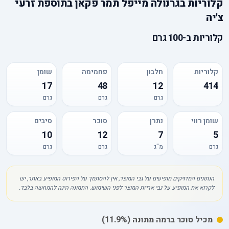
קלוריות
ב
גרנולה מייפל תמר פקאן בתוספת זרעי
צ'יה
קלוריות
ב-
100 גרם
קלוריות
חלבון
פחמימה
שומן
17
48
12
414
גרם
גרם
גרם
שומן רווי
נתרן
סוכר
סיבים
10
12
7
5
גרם
מ"ג
גרם
גרם
הנתונים המדויקים מופיעים על גבי המוצר, אין להסתמך על הפירוט המופיע באתר, יש
לקרוא את המופיע על גבי אריזת המוצר לפני השימוש. התמונה הינה להמחשה בלבד.
מכיל
סוכר
ברמה מתונה
(11.9%)