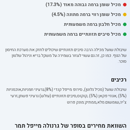
מכיל
שומן
ברמה גבוהה מאוד
(17.3%)
מכיל
שומן רווי
ברמה מתונה
(4.5%)
מכיל חלבון ברמה משמעותית
מכיל סיבים תזונתיים ברמה משמעותית
שיבולת שועל מכילה הרבה סיבים תזונתיים שיכולים לחזק את מערכת החיסון
של הגוף. כמו כן, זה גם עשוי לעזור בשמירה על משקל בריא וניהול שלטון
סוכר.
רכיבים
שיבולת שועל (מכיל גלוטן), סירופ מייפל קנדי (8%),גרעיני חמניות,אוכמניות
(5%) ,אגוזי פקאן (5%) ,קוקוס,סיבים תזונתיים (עולש) גרעיני פשתן,זרעי
צ'יה,שומשום מלא,ממתיק:מונק פרוט
השוואת מחירים בסופר של
גרנולה מייפל תמר