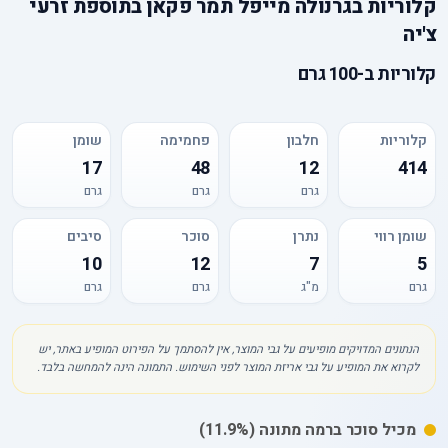
קלוריות
ב
גרנולה מייפל תמר פקאן בתוספת זרעי
צ'יה
קלוריות
ב-
100 גרם
קלוריות
חלבון
פחמימה
שומן
17
48
12
414
גרם
גרם
גרם
שומן רווי
נתרן
סוכר
סיבים
10
12
7
5
גרם
מ"ג
גרם
גרם
הנתונים המדויקים מופיעים על גבי המוצר, אין להסתמך על הפירוט המופיע באתר, יש
לקרוא את המופיע על גבי אריזת המוצר לפני השימוש. התמונה הינה להמחשה בלבד.
מכיל
סוכר
ברמה מתונה
(11.9%)