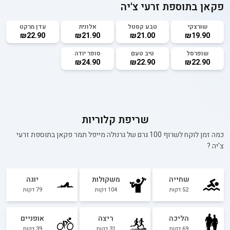
פקאן בתוספת זרעי צ'יה
שורצקי
טבע קסטל
אלונית
עדן מרקט
₪22.90
₪21.90
₪21.00
₪19.90
שופרסל
טיב טעם
סופר יודה
₪24.90
₪22.90
₪22.90
שריפת קלוריות
כמה זמן לוקח לשרוף 100 גרם של
גרנולה מייפל תמר פקאן בתוספת זרעי
צ'יה
?
שחייה
משקולות
יוגה
52
דקות
104
דקות
79
דקות
הליכה
ריצה
אופניים
69
דקות
31
דקות
39
דקות