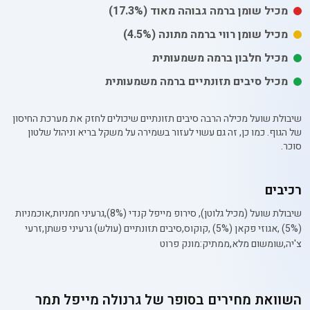
מכיל
שומן
ברמה גבוהה מאוד
(17.3%)
מכיל
שומן רווי
ברמה מתונה
(4.5%)
מכיל חלבון ברמה משמעותית
מכיל סיבים תזונתיים ברמה משמעותית
שיבולת שועל מכילה הרבה סיבים תזונתיים שיכולים לחזק את מערכת החיסון
של הגוף. כמו כן, זה גם עשוי לעזור בשמירה על משקל בריא וניהול שלטון
סוכר.
רכיבים
שיבולת שועל (מכיל גלוטן), סירופ מייפל קנדי (8%),גרעיני חמניות,אוכמניות
(5%) ,אגוזי פקאן (5%) ,קוקוס,סיבים תזונתיים (עולש) גרעיני פשתן,זרעי
צ'יה,שומשום מלא,ממתיק:מונק פרוט
השוואת מחירים בסופר של
גרנולה מייפל תמר