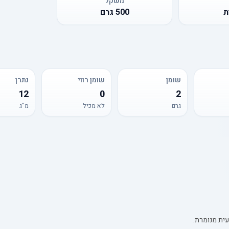
משקל
ת
500
גרם
שומן
שומן רווי
נתרן
12
0
2
גרם
לא מכיל
מ"ג