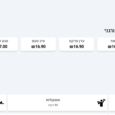
רגני
אח
עדן מרקט
טיב טעם
טבע ק
7.00
₪16.90
₪16.90
₪16
משקולות
84
דקות