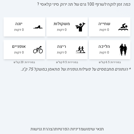
כמה זמן לוקח לשרוף 100 גרם של
תה ירוק סיני קלאסי
?
שחייה
משקולות
יוגה
0
דקות
0
דקות
0
דקות
הליכה
ריצה
אופניים
0
דקות
0
דקות
0
דקות
במהירות: 6.5 קמ"ש
במהירות: 9.5 קמ"ש
במהירות: 20 קמ"ש
* הנתונים מתבססים על פעילות גופנית של מתאמן במשקל
75
ק"ג.
תנאי שימוש
מדיניות הפרטיות
הצהרת נגישות