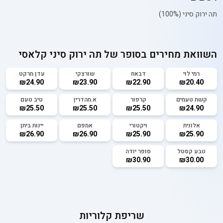
תה ירוק סיני (100%)
השוואת מחירים בסופר של
תה ירוק סיני קלאסי
רמי לוי
דבאח
שורצקי
עדן מרקט
₪24.90
₪23.90
₪22.90
₪20.40
קשת טעמים
קרפור
א.מהדרין
טיב טעם
₪25.50
₪25.50
₪25.50
₪24.90
אלונית
ויקטורי
אמפם
יינות ביתן
₪26.90
₪26.90
₪25.90
₪25.90
טבע קסטל
סופר יודה
₪30.90
₪30.00
שריפת קלוריות