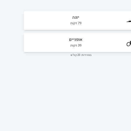
יוגה
79
דקות
אופניים
39
דקות
במהירות: 20 קמ"ש