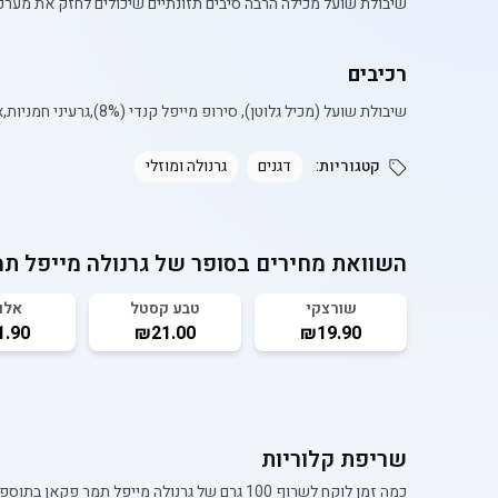
שיבולת שועל מכילה הרבה סיבים תזונתיים שיכולים לחזק את מערכת 
רכיבים
שיבולת שועל (מכיל גלוטן), סירופ מייפל קנדי (8%),גרעיני חמניות,אוכמניות (5%) ,אגוזי פקאן (5%) ,קוקוס,סיבים תזונתיים (עולש) גרעיני פשתן,זרעי צ'יה,שומשום מלא,ממתיק:מונק פרוט
קטגוריות:
דגנים
גרנולה ומוזלי
השוואת מחירים בסופר של
גרנולה מייפל תמ
שורצקי
טבע קסטל
אלו
.90
₪21.00
₪19.90
שריפת קלוריות
כמה זמן לוקח לשרוף 100 גרם של
גרנולה מייפל תמר פקאן בתוספת