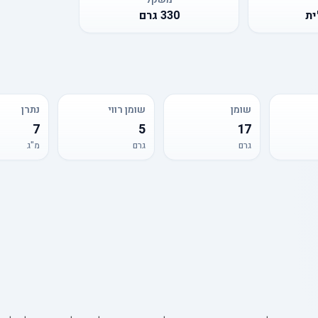
ית
330
גרם
שומן
שומן רווי
נתרן
7
5
17
גרם
גרם
מ"ג