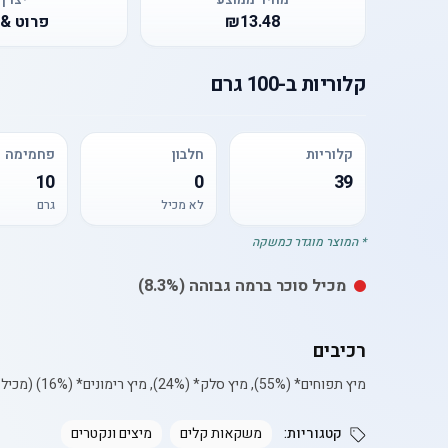
₪13.48
פרוט & ו
קלוריות
ב-
100 גרם
קלוריות
חלבון
פחמימה
10
0
39
לא מכיל
גרם
* המוצר מוגדר כמשקה
מכיל
סוכר
ברמה גבוהה
(8.3%)
רכיבים
מיץ תפוחים* (55%), מיץ סלק* (24%), מיץ רימונים* (16%) (מכיל 95% פרי), מים, מיץ ג'ינג'ר (0.6%), מיץ לימון, חומרי טעם וריח. *עשוי מרכז
קטגוריות:
משקאות קלים
מיצים ונקטרים