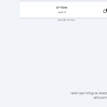
אופניים
4
דקות
במהירות: 20 קמ"ש
ומחה או קבלת ייעוץ רפואי.
ורש בכתב