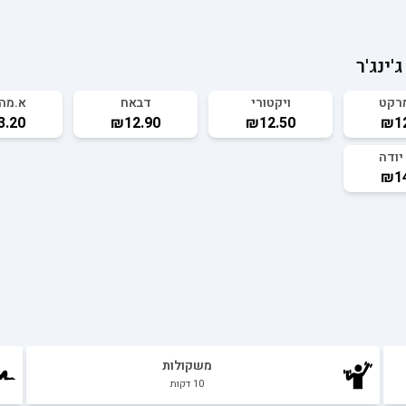
'ינג'ר
מרקט
ויקטורי
דבאח
א.מהד
3.20
₪12.90
₪12.50
₪12
יודה
₪14
משקולות
10
דקות