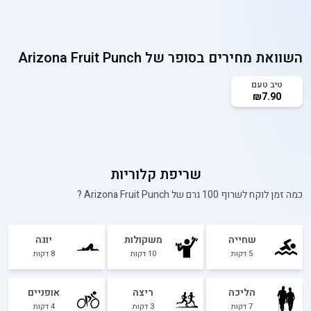
השוואת מחירים בסופר של
Arizona Fruit Punch
טיב טעם
₪7.90
שריפת קלוריות
כמה זמן לוקח לשרוף 100 גרם של
Arizona Fruit Punch
?
שחייה
משקולות
יוגה
5
דקות
10
דקות
8
דקות
הליכה
ריצה
אופניים
7
דקות
3
דקות
4
דקות